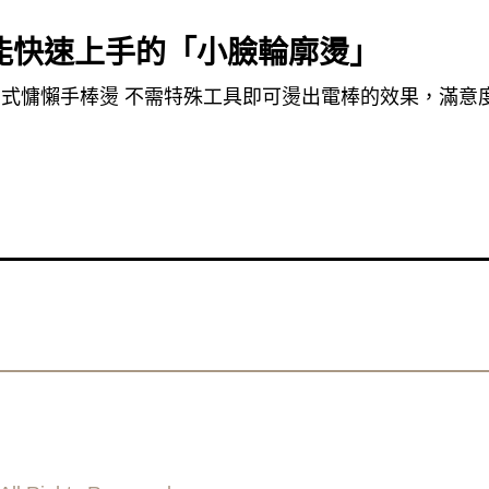
能快速上手的「小臉輪廓燙」
法式慵懶手棒燙 不需特殊工具即可燙出電棒的效果，滿意